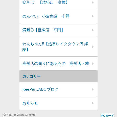
鶏そば 【越谷店 高橋】
めんべい 小倉南店 中野
満月🌕️【宝塚店 平田】
わんちゃん5【越谷レイクタウン店 緩
詰】
高岳店の周りにあるもの 高岳店・林
カテゴリー
KeePer LABOブログ
お知らせ
(C) KeePer Giken. All rights
PCモード