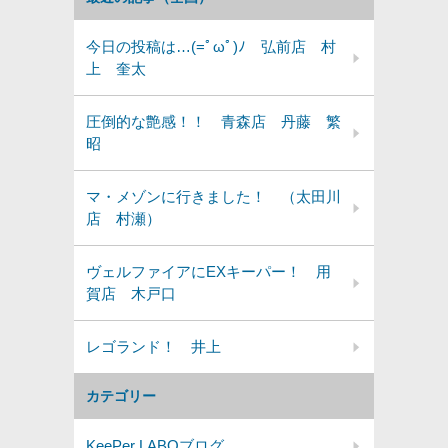
今日の投稿は…(=ﾟωﾟ)ﾉ 弘前店 村
上 奎太
圧倒的な艶感！！ 青森店 丹藤 繁
昭
マ・メゾンに行きました！ （太田川
店 村瀬）
ヴェルファイアにEXキーパー！ 用
賀店 木戸口
レゴランド！ 井上
カテゴリー
KeePer LABOブログ