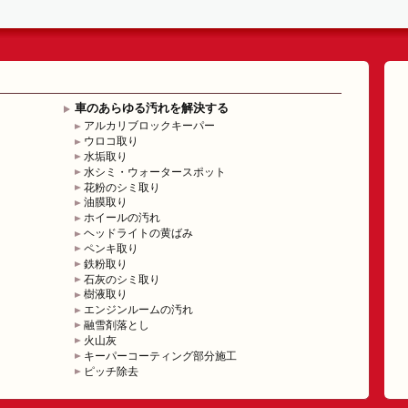
車のあらゆる汚れを解決する
アルカリブロックキーパー
ウロコ取り
水垢取り
水シミ・ウォータースポット
花粉のシミ取り
油膜取り
ホイールの汚れ
ヘッドライトの黄ばみ
ペンキ取り
鉄粉取り
石灰のシミ取り
樹液取り
エンジンルームの汚れ
融雪剤落とし
火山灰
キーパーコーティング部分施工
ピッチ除去