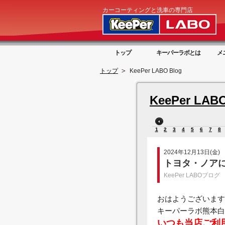
カーコーティングと洗車の専門店
トップ
キーパーラボとは
メ
トップ
KeePer LABO Blog
KeePer LABO
1
2
3
4
5
6
7
8
2024年12月13日(金)
トヨタ・ノア
KeePer LABOブログ
おはようございます
キーパーラボ熊本白
いつも当店ご利