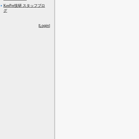
KeePer技研 スタッフブロ
グ
[
Login
]