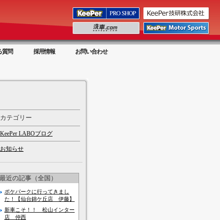
る質問
採用情報
お問い合わせ
カテゴリー
KeePer LABOブログ
お知らせ
最近の記事（全国）
ポケパークに行ってきまし
た！【仙台錦ケ丘店 伊藤】
新車こそ！！ 松山インター
店 仲西