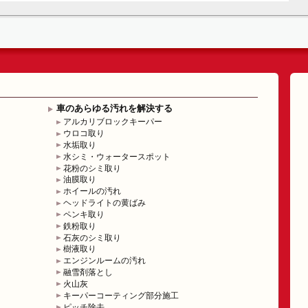
車のあらゆる汚れを解決する
アルカリブロックキーパー
ウロコ取り
水垢取り
水シミ・ウォータースポット
花粉のシミ取り
油膜取り
ホイールの汚れ
ヘッドライトの黄ばみ
ペンキ取り
鉄粉取り
石灰のシミ取り
樹液取り
エンジンルームの汚れ
融雪剤落とし
火山灰
キーパーコーティング部分施工
ピッチ除去