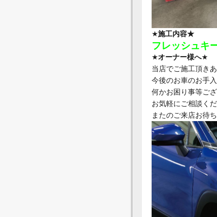
★
施工内容★
フレッシュキ
★
オーナー様へ
★
当店でご施工頂きあ
今後のお車のお手入
何かお困り事等ござ
お気軽にご相談くだ
またのご来店お待ち