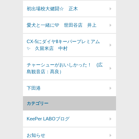
初出場校大健闘☆ 正木
愛犬と一緒に🩵 世田谷店 井上
CX-5にダイヤⅡキーパープレミアム
✨️ 久留米店 中村
チャーシューがおいしかった！ (広
島観音店：髙良）
下田港
カテゴリー
KeePer LABOブログ
お知らせ