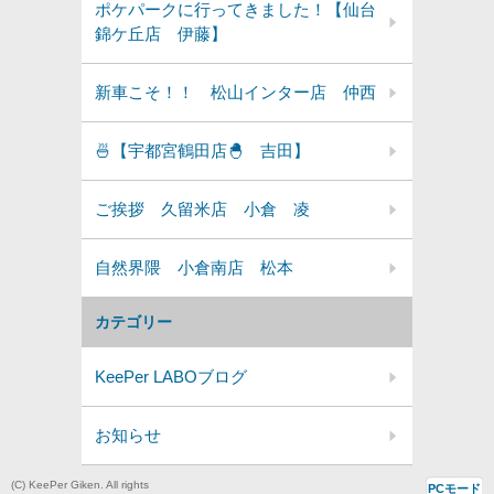
ポケパークに行ってきました！【仙台
錦ケ丘店 伊藤】
新車こそ！！ 松山インター店 仲西
🍜【宇都宮鶴田店🐣 吉田】
ご挨拶 久留米店 小倉 凌
自然界隈 小倉南店 松本
カテゴリー
KeePer LABOブログ
お知らせ
(C) KeePer Giken. All rights
PCモード