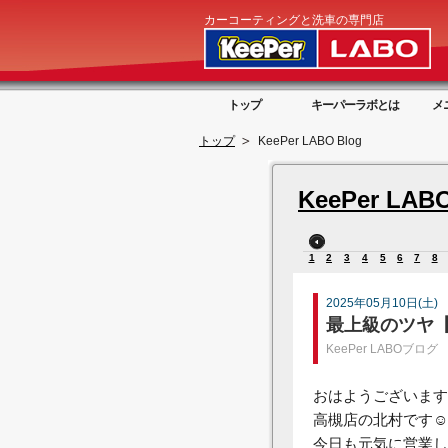
カーコーティングと洗車の専門店
トップ
キーパーラボとは
メ
トップ
KeePer LABO Blog
KeePer LABO
1
2
3
4
5
6
7
8
2025年05月10日(土)
最上級のツヤ
KeePer LABOブログ
おはようございます
高槻店の北村です☺
今日も元気に営業し