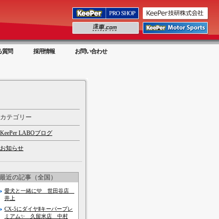
る質問
採用情報
お問い合わせ
カテゴリー
KeePer LABOブログ
お知らせ
最近の記事（全国）
愛犬と一緒に🩵 世田谷店
井上
CX-5にダイヤⅡキーパープレ
ミアム✨️ 久留米店 中村