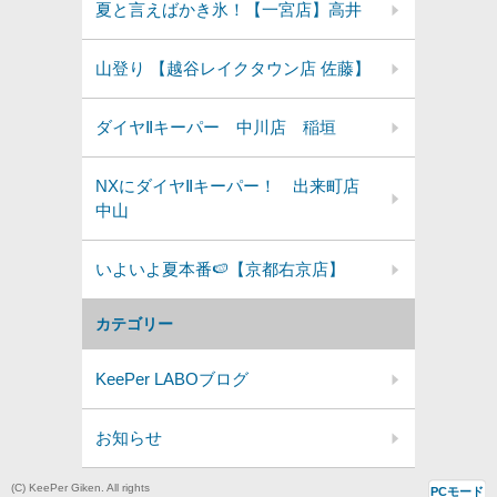
夏と言えばかき氷！【一宮店】高井
山登り 【越谷レイクタウン店 佐藤】
ダイヤⅡキーパー 中川店 稲垣
NXにダイヤⅡキーパー！ 出来町店
中山
いよいよ夏本番🍉【京都右京店】
カテゴリー
KeePer LABOブログ
お知らせ
(C) KeePer Giken. All rights
PCモード