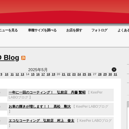
ニューを見る
車種サイズを調べる
お店を探す
フォトログ
よくあ
 Blog
2025年5月
9
10
11
12
13
14
15
16
17
18
19
20
21
22
23
24
25
26
27
28
29
30
31
)
一年に一回のコーティング！ 弘前店 丹藤 繫昭
【
KeePer
LABOブログ
】
)
お車の輝きが増します！！ 髙松 剛大
【
KeePer LABOブログ
】
)
エコなコーティング 弘前店 村上 奎太
【
KeePer LABOブログ
】