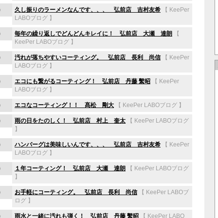
)
久し振りのラーメンなんです、、、 弘前店 吉村友希
【
KeePer
LABOブログ
】
)
毎年の繰り返しでどんどんキレイに！ 弘前店 大瀬 達朗
【
KeePer LABOブログ
】
)
汚れが落ちやすいコーティング。 弘前店 長利 尚信
【
KeePer
LABOブログ
】
)
エコにも繋がるコーティング！ 弘前店 丹藤 繫昭
【
KeePer
LABOブログ
】
)
エコなコーティング！！ 髙松 剛大
【
KeePer LABOブログ
】
)
雨の日をたのしく！ 弘前店 村上 奎太
【
KeePer LABOブログ
】
)
ハンバーグは美味しいんです、、、 弘前店 吉村友希
【
KeePer
LABOブログ
】
)
１年コーティング！ 弘前店 大瀬 達朗
【
KeePer LABOブログ
】
)
お手軽にコーティング。 弘前店 長利 尚信
【
KeePer LABOブ
ログ
】
)
雨水と一緒に汚れも弾く！ 弘前店 丹藤 繫昭
【
KeePer LABO