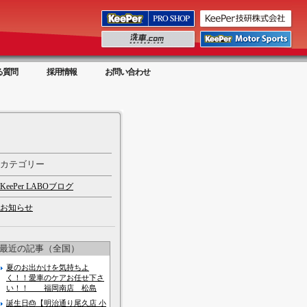
る質問
採用情報
お問い合わせ
カテゴリー
KeePer LABOブログ
お知らせ
最近の記事（全国）
夏のお出かけを気持ちよ
く！！愛車のケアお任せ下さ
い！！ 福岡南店 松島
誕生日🎂【明治通り尾久店 小