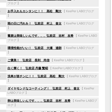
ブログ
】
)
お手入れもカンタンに！！ 髙松 剛大
【
KeePer LABOブログ
】
)
雨の日に汚れを！ 弘前店 村上 奎太
【
KeePer LABOブログ
】
)
蕎麦は美味しいんです、、、弘前店 吉村 友希
【
KeePer LABO
ブログ
】
)
環境性能がいい！ 弘前店 大瀬 達朗
【
KeePer LABOブログ
】
)
ご褒美！ 弘前店 長利 尚信
【
KeePer LABOブログ
】
)
白く輝く！ 弘前店 丹藤 繫昭
【
KeePer LABOブログ
】
)
洗車が楽チンに！！ 弘前店 髙松 剛大
【
KeePer LABOブログ
】
)
ダイヤモンドなコーティング！ 弘前店 村上 奎太
【
KeePer
LABOブログ
】
)
卵は美味しいんです、、、弘前店 吉村 友希
【
KeePer LABOブ
ログ
】