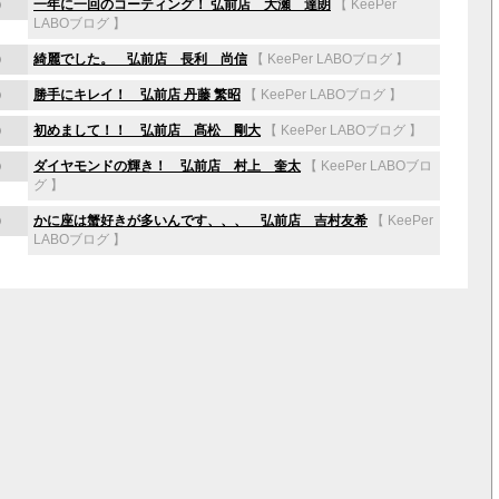
)
一年に一回のコーティング！ 弘前店 大瀬 達朗
【
KeePer
LABOブログ
】
)
綺麗でした。 弘前店 長利 尚信
【
KeePer LABOブログ
】
)
勝手にキレイ！ 弘前店 丹藤 繁昭
【
KeePer LABOブログ
】
)
初めまして！！ 弘前店 髙松 剛大
【
KeePer LABOブログ
】
)
ダイヤモンドの輝き！ 弘前店 村上 奎太
【
KeePer LABOブロ
グ
】
)
かに座は蟹好きが多いんです、、、 弘前店 吉村友希
【
KeePer
LABOブログ
】