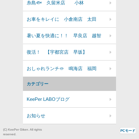
糸島🐟 久留米店 小林
お車をキレイに 小倉南店 太田
暑い夏を快適に！！ 早良店 越智
復活！ 【宇都宮店 早坂】
おしゃれランチ🥙 鳴海店 福岡
カテゴリー
KeePer LABOブログ
お知らせ
(C) KeePer Giken. All rights
PCモード
reserved.