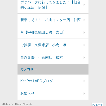
ポケパークに行ってきました！【仙台
錦ケ丘店 伊藤】
新車こそ！！ 松山インター店 仲西
🍜【宇都宮鶴田店🐣 吉田】
ご挨拶 久留米店 小倉 凌
自然界隈 小倉南店 松本
カテゴリー
KeePer LABOブログ
お知らせ
(C) KeePer Giken. All rights
PCモード