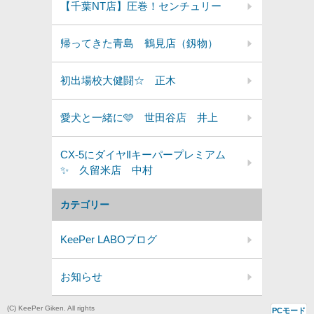
【千葉NT店】圧巻！センチュリー
帰ってきた青島 鶴見店（釼物）
初出場校大健闘☆ 正木
愛犬と一緒に🩵 世田谷店 井上
CX-5にダイヤⅡキーパープレミアム
✨️ 久留米店 中村
カテゴリー
KeePer LABOブログ
お知らせ
(C) KeePer Giken. All rights
PCモード