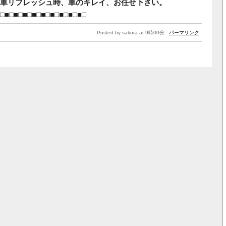
車リフレッシュ時、車のキレイ、お任せ下さい。
□■□■□■□■□■□■□■□■□■□
Posted by sakura at 9時00分
パーマリンク