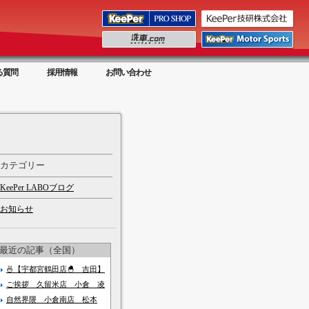
る質問
採用情報
お問い合わせ
カテゴリー
KeePer LABOブログ
お知らせ
最近の記事（全国）
🍜【宇都宮鶴田店🐣 吉田】
ご挨拶 久留米店 小倉 凌
自然界隈 小倉南店 松本