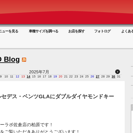
ニューを見る
車種サイズを調べる
お店を探す
フォトログ
よくあ
 Blog
2025年7月
9
10
11
12
13
14
15
16
17
18
19
20
21
22
23
24
25
26
27
28
29
30
31
ルセデス・ベンツGLAにダブルダイヤモンドキー
ーラボ佐倉店の柏原です！
をご覧いただきありがとうございます！