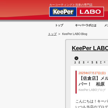
カーコーティングと洗車の専門店
トップ
キーパーラボとは
メ
トップ
KeePer LABO Blog
KeePer LABO
1
2
3
4
5
6
7
8
2025年07月27日(日)
【佐倉店】メ
パー！ 柏原
KeePer LABOブログ
こんにちは！キーパ
いつも当店のブログ