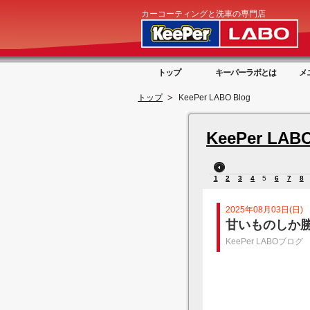
カーコーティングと洗車の専門店
トップ
キーパーラボとは
メ
トップ
KeePer LABO Blog
KeePer LABO
1
2
3
4
5
6
7
8
2025年08月03日(日)
甘いものしか
KeePer LABOブログ