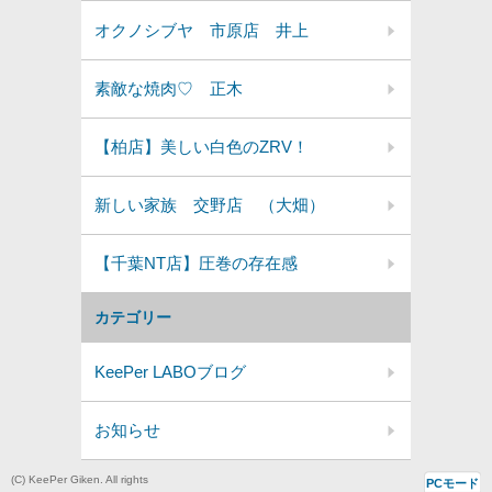
オクノシブヤ 市原店 井上
素敵な焼肉♡ 正木
【柏店】美しい白色のZRV！
新しい家族 交野店 （大畑）
【千葉NT店】圧巻の存在感
カテゴリー
KeePer LABOブログ
お知らせ
(C) KeePer Giken. All rights
PCモード