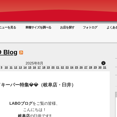
ニューを見る
車種サイズを調べる
お店を探す
フォトログ
よくあ
 Blog
2025年8月
9
10
11
12
13
14
15
16
17
18
19
20
21
22
23
24
25
26
27
28
29
30
31
キーパー特集💎💎（岐阜店・臼井）
LABOブログ
をご覧の皆様、
こんにちは！
岐阜店
の臼井です‼️