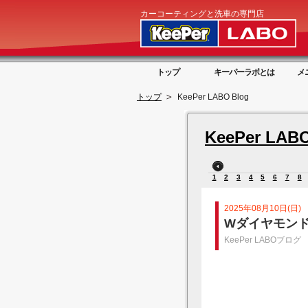
カーコーティングと洗車の専門店
トップ
キーパーラボとは
メ
トップ
KeePer LABO Blog
KeePer LABO
1
2
3
4
5
6
7
8
2025年08月10日(日)
Wダイヤモンド
KeePer LABOブログ