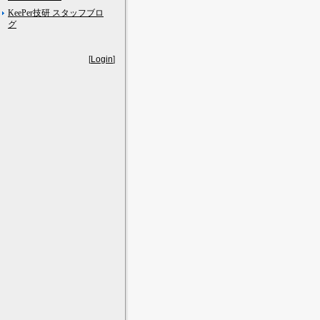
KeePer技研 スタッフブロ
グ
[
Login
]