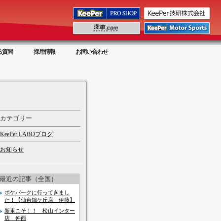
る質問
採用情報
お問い合わせ
カテゴリー
KeePer LABOブログ
お知らせ
最近の記事（全国）
ポケパークに行ってきまし
た！【仙台錦ケ丘店 伊藤】
新車こそ！！ 松山インター
店 仲西