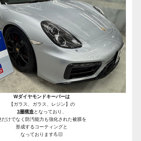
Wダイヤモンドキーパーは
【
ガラス
、
ガラス
、
レジン
】の
3層構造
となっており、
艶だけでなく防汚能力も強化された被膜を
形成するコーティングと
なっております💪🏻