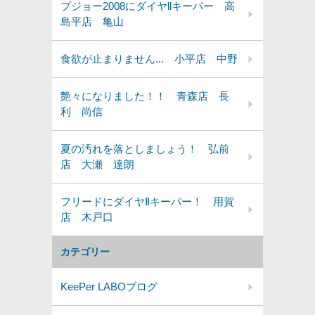
プジョー2008にダイヤllキーパー 高
島平店 亀山
食欲が止まりません... 小平店 中野
艶々になりました！！ 青森店 長
利 尚信
夏の汚れを落としましょう！ 弘前
店 大瀬 達朗
フリードにダイヤⅡキーパー！ 用賀
店 木戸口
カテゴリー
KeePer LABOブログ