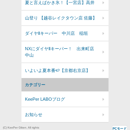
夏と言えばかき氷！【一宮店】高井
山登り 【越谷レイクタウン店 佐藤】
ダイヤⅡキーパー 中川店 稲垣
NXにダイヤⅡキーパー！ 出来町店
中山
いよいよ夏本番🍉【京都右京店】
カテゴリー
KeePer LABOブログ
お知らせ
(C) KeePer Giken. All rights
PCモード