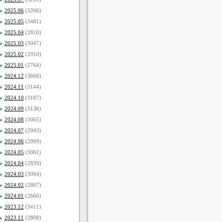
2025.06
(3266)
2025.05
(3481)
2025.04
(2810)
2025.03
(3047)
2025.02
(2910)
2025.01
(2764)
2024.12
(3668)
2024.11
(3144)
2024.10
(3187)
2024.09
(3136)
2024.08
(3065)
2024.07
(2943)
2024.06
(2989)
2024.05
(3061)
2024.04
(2839)
2024.03
(3094)
2024.02
(2867)
2024.01
(2660)
2023.12
(3411)
2023.11
(2808)