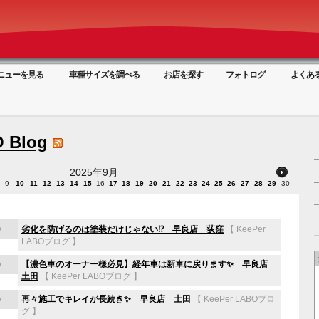
ニューを見る
車種サイズを調べる
お店を探す
フォトログ
よくあ
 Blog
2025年9月
9
10
11
12
13
14
15
16
17
18
19
20
21
22
23
24
25
26
27
28
29
30
)
劣化を防げるのは塗装だけじゃない⁉ 早良店 荻窪
【
KeePer
LABOブログ
】
)
【濃色車のオーナー様必見】経年車は新車に戻ります✨ 早良店
土田
【
KeePer LABOブログ
】
)
再々施工でキレイが長続き✨ 早良店 土田
【
KeePer LABOブロ
グ
】