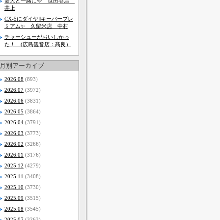
愛犬と一緒に🩵 世田谷店
井上
CX-5にダイヤⅡキーパープレ
ミアム✨️ 久留米店 中村
チャーシューがおいしかっ
た！ (広島観音店：髙良）
月別アーカイブ
2026.08
(893)
2026.07
(3972)
2026.06
(3831)
2026.05
(3864)
2026.04
(3791)
2026.03
(3773)
2026.02
(3266)
2026.01
(3176)
2025.12
(4279)
2025.11
(3408)
2025.10
(3730)
2025.09
(3515)
2025.08
(3545)
2025.07
(3263)