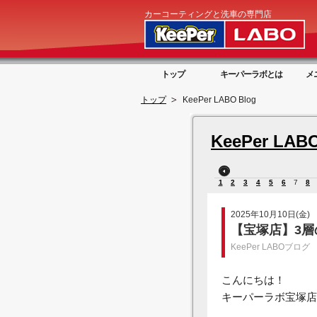
カーコーティングと洗車の専門店
トップ
キーパーラボとは
メ
トップ
KeePer LABO Blog
KeePer LABO
1
2
3
4
5
6
7
8
2025年10月10日(金)
【宝塚店】3
KeePer LABOブログ
こんにちは！
キーパーラボ宝塚店