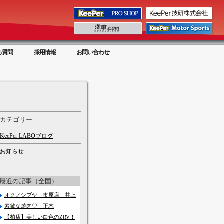
る質問
採用情報
お問い合わせ
カテゴリー
KeePer LABOブログ
お知らせ
最近の記事（全国）
オクノシブヤ 市原店 井上
素敵な焼肉♡ 正木
【柏店】美しい白色のZRV！