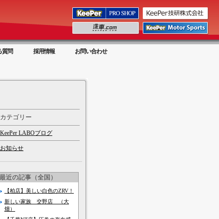
る質問
採用情報
お問い合わせ
カテゴリー
KeePer LABOブログ
お知らせ
最近の記事（全国）
【柏店】美しい白色のZRV！
新しい家族 交野店 （大
畑）