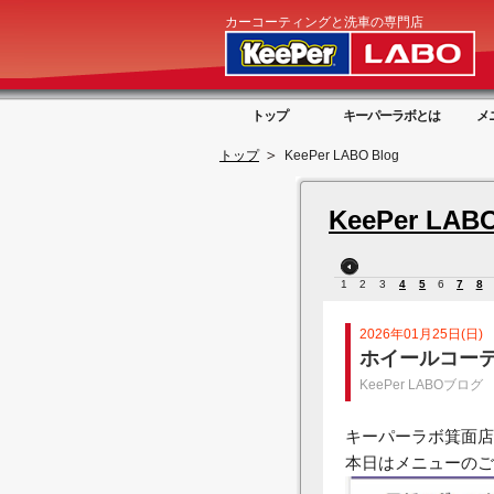
カーコーティングと洗車の専門店
トップ
キーパーラボとは
メ
トップ
KeePer LABO Blog
KeePer LABO
1
2
3
4
5
6
7
8
2026年01月25日(日)
ホイールコー
KeePer LABOブログ
キーパーラボ箕面店
本日はメニューのご