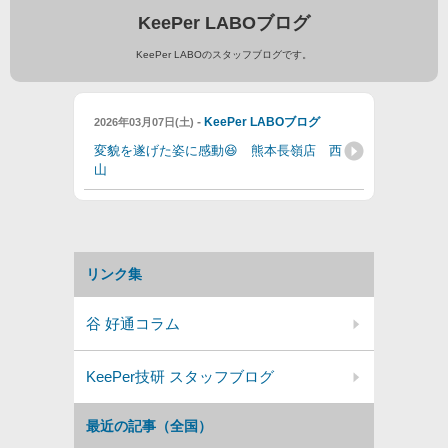
KeePer LABOブログ
KeePer LABOのスタッフブログです。
-
KeePer LABOブログ
2026年03月07日(土)
変貌を遂げた姿に感動😆 熊本長嶺店 西
山
リンク集
谷 好通コラム
KeePer技研 スタッフブログ
最近の記事（全国）