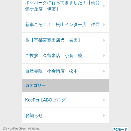
ポケパークに行ってきました！【仙台
錦ケ丘店 伊藤】
新車こそ！！ 松山インター店 仲西
🍜【宇都宮鶴田店🐣 吉田】
ご挨拶 久留米店 小倉 凌
自然界隈 小倉南店 松本
カテゴリー
KeePer LABOブログ
お知らせ
(C) KeePer Giken. All rights
PCモード