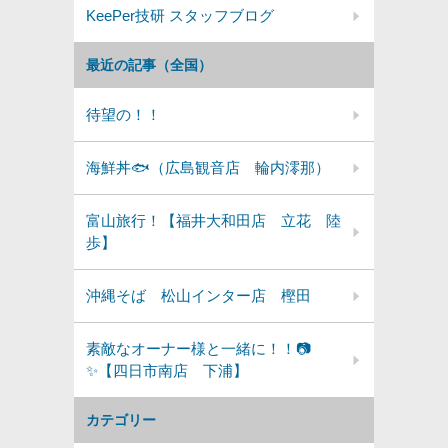
KeePer技研 スタッフブログ
最近の記事（全国）
待望の！！
海鮮丼🐟（広島観音店 輪内澪那）
富山旅行！【福井大和田店 立花 陸
歩】
沖縄そば 松山インター店 樫田
素敵なオーナー様と一緒に！！📷
✨【四日市南店 下浦】
カテゴリー