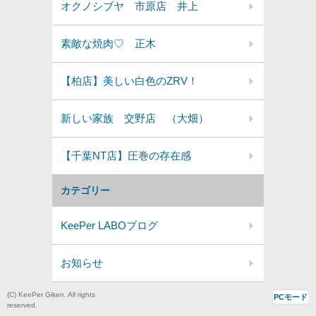
オクノシブヤ 市原店 井上
素敵な焼肉♡ 正木
【柏店】美しい白色のZRV！
新しい家族 交野店 （大畑）
【千葉NT店】圧巻の存在感
カテゴリー
KeePer LABOブログ
お知らせ
(C) KeePer Giken. All rights
PCモード
reserved.