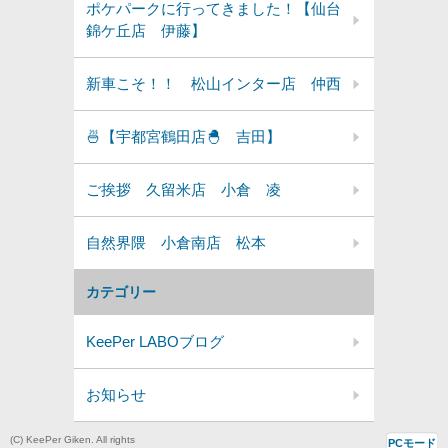
ポケパークに行ってきました！【仙台
錦ケ丘店 伊藤】
新車こそ！！ 松山インター店 仲西
🍜【宇都宮鶴田店🐣 吉田】
ご挨拶 久留米店 小倉 凌
自然界隈 小倉南店 松本
カテゴリー
KeePer LABOブログ
お知らせ
(C) KeePer Giken. All rights
PCモード