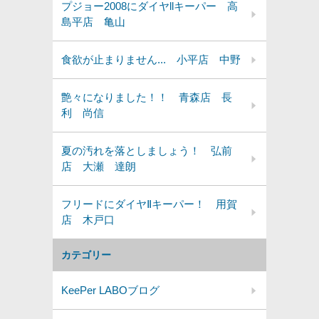
プジョー2008にダイヤllキーパー 高
島平店 亀山
食欲が止まりません... 小平店 中野
艶々になりました！！ 青森店 長
利 尚信
夏の汚れを落としましょう！ 弘前
店 大瀬 達朗
フリードにダイヤⅡキーパー！ 用賀
店 木戸口
カテゴリー
KeePer LABOブログ