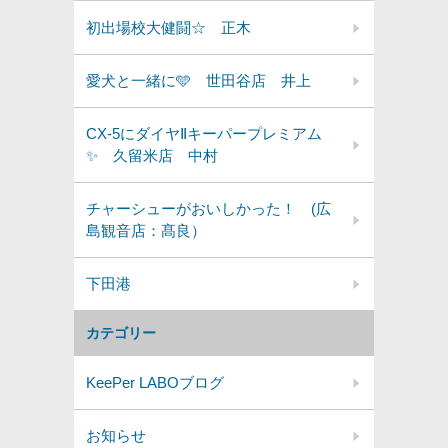
初出場校大健闘☆ 正木
愛犬と一緒に🩵 世田谷店 井上
CX-5にダイヤⅡキーパープレミアム
✨️ 久留米店 中村
チャーシューがおいしかった！ (広
島観音店：髙良）
下田港
カテゴリー
KeePer LABOブログ
お知らせ