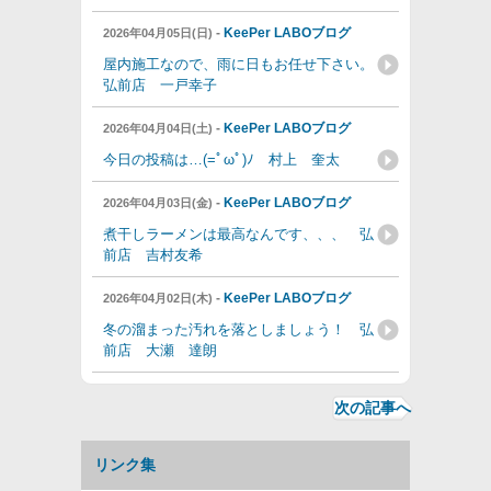
-
KeePer LABOブログ
2026年04月05日(日)
屋内施工なので、雨に日もお任せ下さい。
弘前店 一戸幸子
-
KeePer LABOブログ
2026年04月04日(土)
今日の投稿は…(=ﾟωﾟ)ﾉ 村上 奎太
-
KeePer LABOブログ
2026年04月03日(金)
煮干しラーメンは最高なんです、、、 弘
前店 吉村友希
-
KeePer LABOブログ
2026年04月02日(木)
冬の溜まった汚れを落としましょう！ 弘
前店 大瀬 達朗
次の記事へ
リンク集