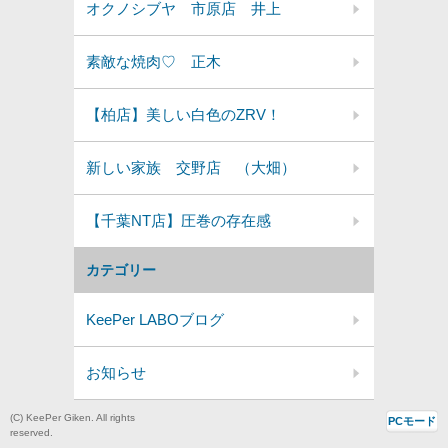
オクノシブヤ 市原店 井上
素敵な焼肉♡ 正木
【柏店】美しい白色のZRV！
新しい家族 交野店 （大畑）
【千葉NT店】圧巻の存在感
カテゴリー
KeePer LABOブログ
お知らせ
(C) KeePer Giken. All rights
PCモード
reserved.