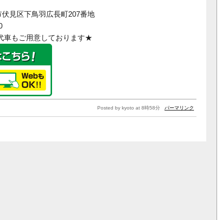
市伏見区下鳥羽広長町207番地
0
代車もご用意しております★
Posted by kyoto at 8時58分
パーマリンク