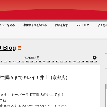
ニューを見る
車種サイズを調べる
お店を探す
フォトログ
よくあ
 Blog
2026年5月
9
10
11
12
13
14
15
16
17
18
19
20
21
22
23
24
25
26
27
28
29
30
31
様で隅々までキレイ！井上（京都店）
ます！キーパーラボ京都店の井上です！
すね！
出される方も多いのではないでしょうか？