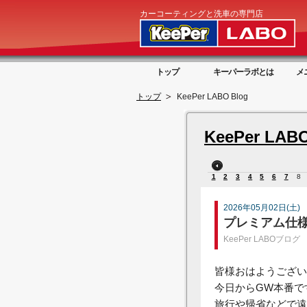
カーコーティングと洗車の専門店
トップ
キーパーラボとは
メ
トップ
KeePer LABO Blog
KeePer LABO
1
2
3
4
5
6
7
8
2026年05月02日(土)
プレミアム仕
KeePer LABOブログ
皆様おはようござい
今日からGW本番で
旅行や帰省などで遠