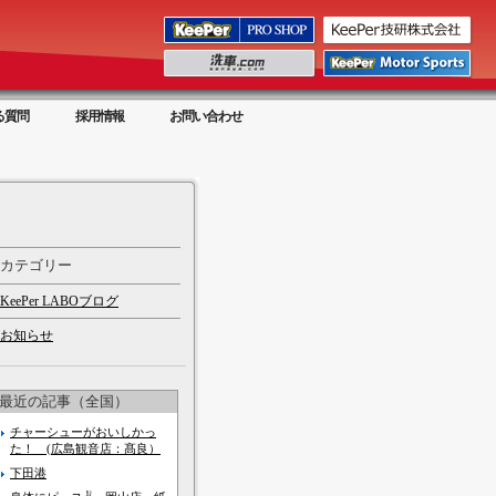
る質問
採用情報
お問い合わせ
カテゴリー
KeePer LABOブログ
お知らせ
最近の記事（全国）
チャーシューがおいしかっ
た！ (広島観音店：髙良）
下田港