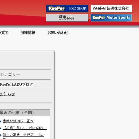
る質問
採用情報
お問い合わせ
カテゴリー
KeePer LABOブログ
お知らせ
最近の記事（全国）
素敵な焼肉♡ 正木
【柏店】美しい白色のZRV！
新しい家族 交野店 （大