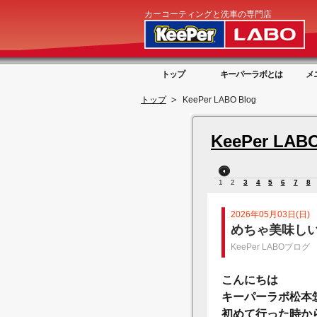
カーコーティングと洗車の専門店
トップ
キーパーラボとは
メ
トップ
KeePer LABO Blog
KeePer LABO
1
2
3
4
5
6
7
8
2026年05月03日(日)
めちゃ美味し
KeePer LABOブログ
こんにちは
キーパーラボ松本
初めて行った時か