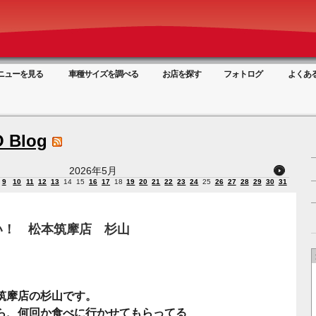
ニューを見る
車種サイズを調べる
お店を探す
フォトログ
よくあ
 Blog
2026年5月
9
10
11
12
13
14
15
16
17
18
19
20
21
22
23
24
25
26
27
28
29
30
31
い！ 松本筑摩店 杉山
筑摩店の杉山です。
ら、何回か食べに行かせてもらってる