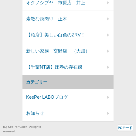
オクノシブヤ 市原店 井上
素敵な焼肉♡ 正木
【柏店】美しい白色のZRV！
新しい家族 交野店 （大畑）
【千葉NT店】圧巻の存在感
カテゴリー
KeePer LABOブログ
お知らせ
(C) KeePer Giken. All rights
PCモード
reserved.