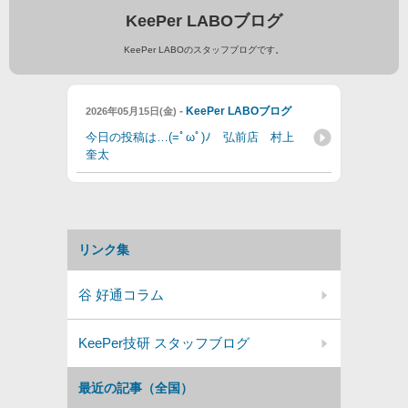
KeePer LABOブログ
KeePer LABOのスタッフブログです。
-
KeePer LABOブログ
2026年05月15日(金)
今日の投稿は…(=ﾟωﾟ)ﾉ 弘前店 村上
奎太
リンク集
谷 好通コラム
KeePer技研 スタッフブログ
最近の記事（全国）