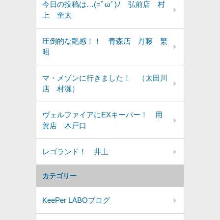
今日の投稿は…(=ﾟωﾟ)ﾉ 弘前店 村
上 奎太
圧倒的な艶感！！ 青森店 丹藤 繁
昭
マ・メゾンに行きました！ （太田川
店 村瀬）
ヴェルファイアにEXキーパー！ 用
賀店 木戸口
レゴランド！ 井上
カテゴリー
KeePer LABOブログ