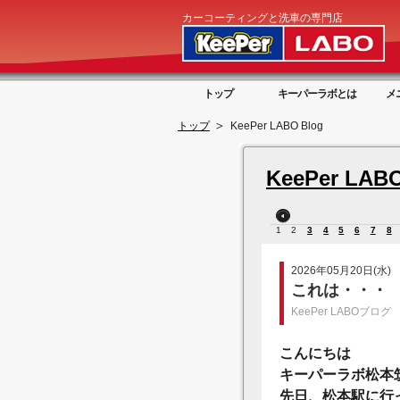
カーコーティングと洗車の専門店
トップ
キーパーラボとは
メ
トップ
KeePer LABO Blog
KeePer LABO
1
2
3
4
5
6
7
8
2026年05月20日(水)
これは・・・
KeePer LABOブログ
こんにちは
キーパーラボ松本
先日、松本駅に行