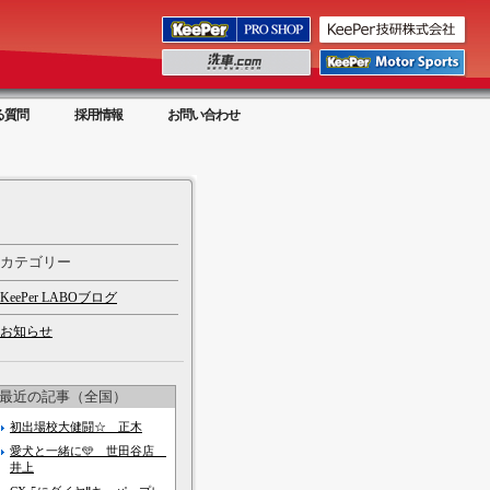
る質問
採用情報
お問い合わせ
カテゴリー
KeePer LABOブログ
お知らせ
最近の記事（全国）
初出場校大健闘☆ 正木
愛犬と一緒に🩵 世田谷店
井上