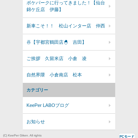
ポケパークに行ってきました！【仙台
錦ケ丘店 伊藤】
新車こそ！！ 松山インター店 仲西
🍜【宇都宮鶴田店🐣 吉田】
ご挨拶 久留米店 小倉 凌
自然界隈 小倉南店 松本
カテゴリー
KeePer LABOブログ
お知らせ
(C) KeePer Giken. All rights
PCモード