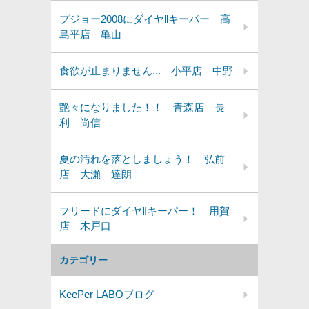
プジョー2008にダイヤllキーパー 高
島平店 亀山
食欲が止まりません... 小平店 中野
艶々になりました！！ 青森店 長
利 尚信
夏の汚れを落としましょう！ 弘前
店 大瀬 達朗
フリードにダイヤⅡキーパー！ 用賀
店 木戸口
カテゴリー
KeePer LABOブログ