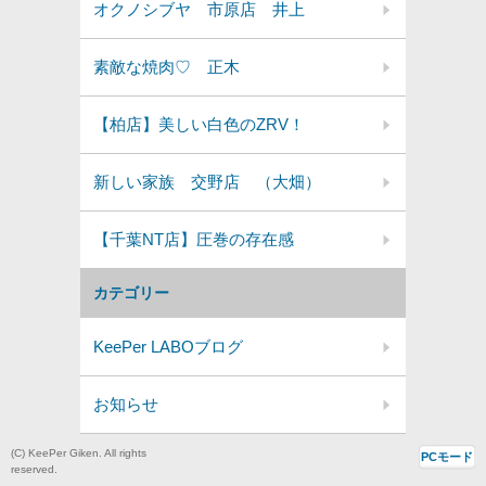
オクノシブヤ 市原店 井上
素敵な焼肉♡ 正木
【柏店】美しい白色のZRV！
新しい家族 交野店 （大畑）
【千葉NT店】圧巻の存在感
カテゴリー
KeePer LABOブログ
お知らせ
(C) KeePer Giken. All rights
PCモード
reserved.