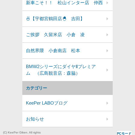
新車こそ！！ 松山インター店 仲西
🍜【宇都宮鶴田店🐣 吉田】
ご挨拶 久留米店 小倉 凌
自然界隈 小倉南店 松本
BMW2シリーズにダイヤⅡプレミア
ム （広島観音店：森脇）
カテゴリー
KeePer LABOブログ
お知らせ
(C) KeePer Giken. All rights
PCモード