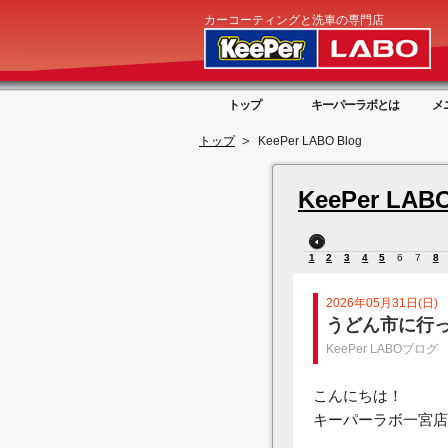
カーコーティングと洗車の専門店
トップ
キーパーラボとは
メ
トップ
KeePer LABO Blog
KeePer LABO
1
2
3
4
5
6
7
8
2026年05月31日(日)
うどん市に行
KeePer LABOブログ
こんにちは！
キーパーラボ一宮店