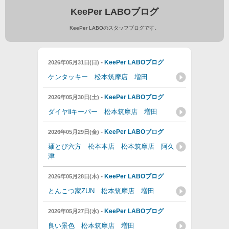
KeePer LABOブログ
KeePer LABOのスタッフブログです。
-
KeePer LABOブログ
2026年05月31日(日)
ケンタッキー 松本筑摩店 増田
-
KeePer LABOブログ
2026年05月30日(土)
ダイヤⅡキーパー 松本筑摩店 増田
-
KeePer LABOブログ
2026年05月29日(金)
麺とび六方 松本本店 松本筑摩店 阿久
津
-
KeePer LABOブログ
2026年05月28日(木)
とんこつ家ZUN 松本筑摩店 増田
-
KeePer LABOブログ
2026年05月27日(水)
良い景色 松本筑摩店 増田