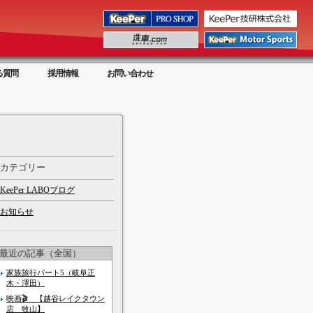
る質問
採用情報
お問い合わせ
カテゴリー
KeePer LABOブログ
お知らせ
最近の記事（全国）
家族旅行パート5（岐阜正
木・澤田）
映画🎬 【越谷レイクタウン
店 牧山】