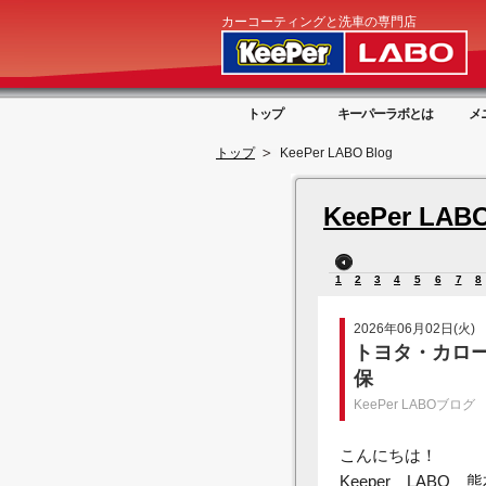
カーコーティングと洗車の専門店
トップ
キーパーラボとは
メ
トップ
KeePer LABO Blog
KeePer LABO
1
2
3
4
5
6
7
8
2026年06月02日(火)
トヨタ・カロ
保
KeePer LABOブログ
こんにちは！
Keeper LABO