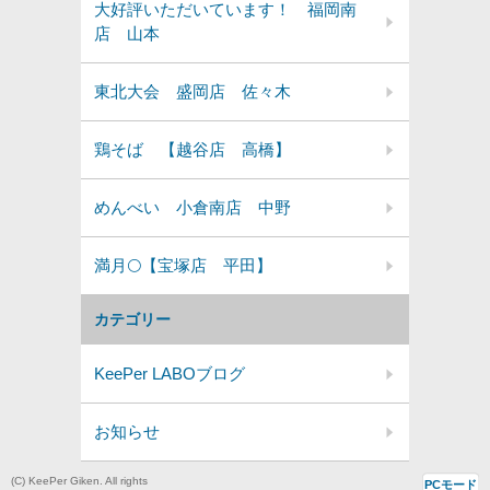
大好評いただいています！ 福岡南
店 山本
東北大会 盛岡店 佐々木
鶏そば 【越谷店 高橋】
めんべい 小倉南店 中野
満月🌕️【宝塚店 平田】
カテゴリー
KeePer LABOブログ
お知らせ
(C) KeePer Giken. All rights
PCモード