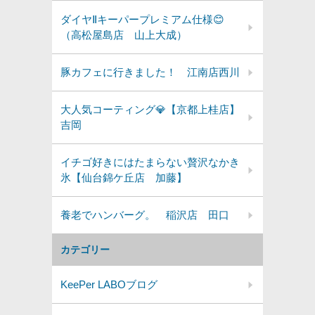
ダイヤⅡキーパープレミアム仕様😊
（高松屋島店 山上大成）
豚カフェに行きました！ 江南店西川
大人気コーティング💎【京都上桂店】
吉岡
イチゴ好きにはたまらない贅沢なかき
氷【仙台錦ケ丘店 加藤】
養老でハンバーグ。 稲沢店 田口
カテゴリー
KeePer LABOブログ