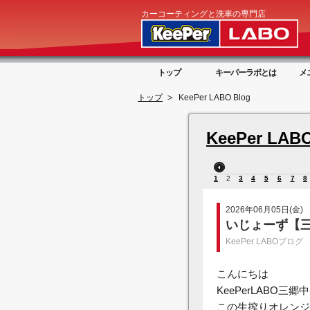
カーコーティングと洗車の専門店
トップ
キーパーラボとは
メ
トップ
KeePer LABO Blog
KeePer LABO
1
2
3
4
5
6
7
8
2026年06月05日(金)
いじょーず【三
KeePer LABOブログ
こんにちは
KeePerLABO三
この生搾りオレンジ