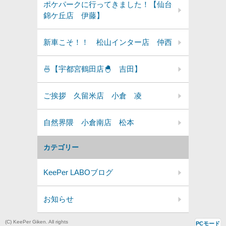
ポケパークに行ってきました！【仙台
錦ケ丘店 伊藤】
新車こそ！！ 松山インター店 仲西
🍜【宇都宮鶴田店🐣 吉田】
ご挨拶 久留米店 小倉 凌
自然界隈 小倉南店 松本
カテゴリー
KeePer LABOブログ
お知らせ
(C) KeePer Giken. All rights
PCモード