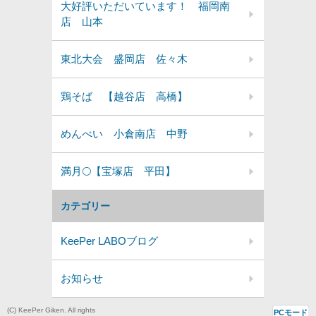
大好評いただいています！ 福岡南
店 山本
東北大会 盛岡店 佐々木
鶏そば 【越谷店 高橋】
めんべい 小倉南店 中野
満月🌕️【宝塚店 平田】
カテゴリー
KeePer LABOブログ
お知らせ
(C) KeePer Giken. All rights
PCモード