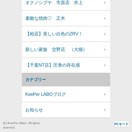
オクノシブヤ 市原店 井上
素敵な焼肉♡ 正木
【柏店】美しい白色のZRV！
新しい家族 交野店 （大畑）
【千葉NT店】圧巻の存在感
カテゴリー
KeePer LABOブログ
お知らせ
(C) KeePer Giken. All rights
PCモード
reserved.