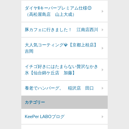
ダイヤⅡキーパープレミアム仕様😊
（高松屋島店 山上大成）
豚カフェに行きました！ 江南店西川
大人気コーティング💎【京都上桂店】
吉岡
イチゴ好きにはたまらない贅沢なかき
氷【仙台錦ケ丘店 加藤】
養老でハンバーグ。 稲沢店 田口
カテゴリー
KeePer LABOブログ